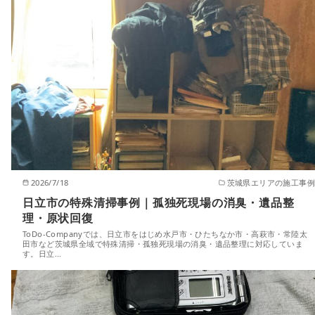
2026/7/18
茨城県エリアの施工事例
日立市の特殊清掃事例｜孤独死現場の消臭・遺品整
理・原状回復
ToDo-Companyでは、日立市をはじめ水戸市・ひたちなか市・高萩市・常陸太
田市など茨城県全域で特殊清掃・孤独死現場の消臭・遺品整理に対応していま
す。日立…