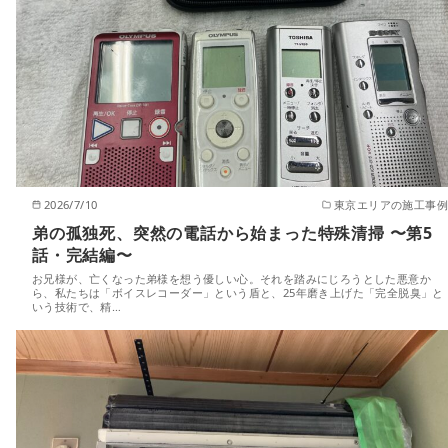
2026/7/10
東京エリアの施工事例
弟の孤独死、突然の電話から始まった特殊清掃 〜第5
話・完結編〜
お兄様が、亡くなった弟様を想う優しい心。それを踏みにじろうとした悪意か
ら、私たちは「ボイスレコーダー」という盾と、25年磨き上げた「完全脱臭」と
いう技術で、精…