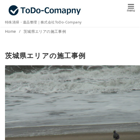
コ
ン
テ
特殊清掃・遺品整理｜株式会社ToDo-Company
ン
Home
茨城県エリアの施工事例
ツ
へ
茨城県エリアの施工事例
移
動