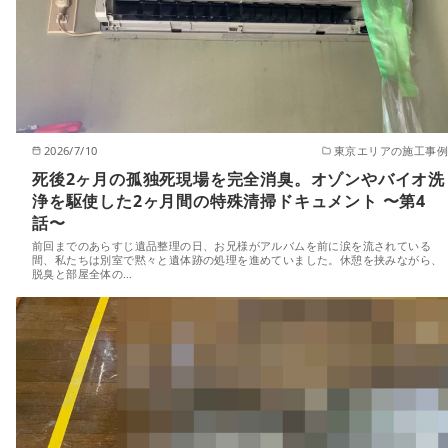
2026/7/10
東京エリアの施工事例
死後2ヶ月の孤独死現場を完全消臭。オゾンやバイオ洗
浄を駆使した2ヶ月間の特殊清掃ドキュメント 〜第4
話〜
前回までのあらすじ遺品整理の日、お兄様がアルバムを前に涙を流されている
間、私たちは別室で黙々と遺体跡の処理を進めていました。休憩を挟みながら、
脱臭と部屋全体の…