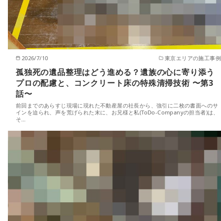
2026/7/10
東京エリアの施工事例
孤独死の遺品整理はどう進める？遺族の心に寄り添う
プロの配慮と、コンクリート床の特殊清掃技術 〜第3
話〜
前回までのあらすじ現場に現れた不動産屋の社長から、強引に二枚の書面へのサ
インを迫られ、声を荒げられた末に、お兄様と私(ToDo-Companyの担当者)は、
そ…