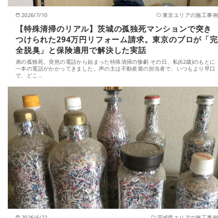
2026/7/10
東京エリアの施工事例
【特殊清掃のリアル】茨城の孤独死マンションで突き
つけられた294万円リフォーム請求。東京のプロが「完
全脱臭」と保険適用で解決した実話
弟の孤独死、突然の電話から始まった特殊清掃の惨劇 その日、私(62歳)のもとに
一本の電話がかかってきました。声の主は不動産屋の担当者で、いつもより早口
で、どこ…
2026/6/22
茨城県エリアの施工事例