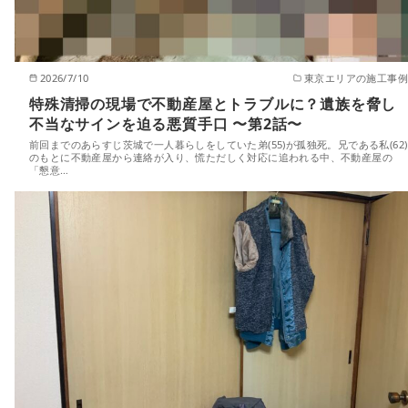
2026/7/10
東京エリアの施工事例
特殊清掃の現場で不動産屋とトラブルに？遺族を脅し
不当なサインを迫る悪質手口 〜第2話〜
前回までのあらすじ茨城で一人暮らしをしていた弟(55)が孤独死。兄である私(62)
のもとに不動産屋から連絡が入り、慌ただしく対応に追われる中、不動産屋の
「懇意…