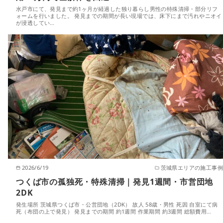
水戸市にて、発見まで約1ヶ月が経過した独り暮らし男性の特殊清掃・部分リフ
ォームを行いました。 発見までの期間が長い現場では、床下にまで汚れやニオイ
が浸透してい…
2026/6/19
茨城県エリアの施工事例
つくば市の孤独死・特殊清掃｜発見1週間・市営団地
2DK
発生場所 茨城県つくば市・公営団地（2DK） 故人 58歳・男性 死因 自室にて病
死（布団の上で発見） 発見までの期間 約1週間 作業期間 約3週間 総額費用…