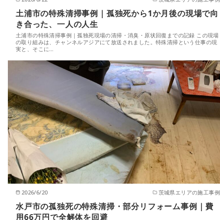
土浦市の特殊清掃事例｜孤独死から1か月後の現場で向
き合った、一人の人生
土浦市の特殊清掃事例｜孤独死現場の清掃・消臭・原状回復までの記録 この現場
の取り組みは、チャンネルアジアにて放送されました。特殊清掃という仕事の現
実と、そこに…
2026/6/20
茨城県エリアの施工事例
水戸市の孤独死の特殊清掃・部分リフォーム事例｜費
用66万円で全解体を回避