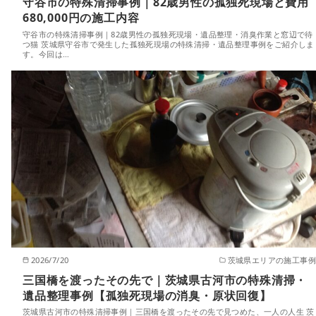
守谷市の特殊清掃事例｜82歳男性の孤独死現場と費用
680,000円の施工内容
守谷市の特殊清掃事例｜82歳男性の孤独死現場・遺品整理・消臭作業と窓辺で待
つ猫 茨城県守谷市で発生した孤独死現場の特殊清掃・遺品整理事例をご紹介しま
す。今回は…
2026/7/20
茨城県エリアの施工事例
三国橋を渡ったその先で｜茨城県古河市の特殊清掃・
遺品整理事例【孤独死現場の消臭・原状回復】
茨城県古河市の特殊清掃事例｜三国橋を渡ったその先で見つめた、一人の人生 茨