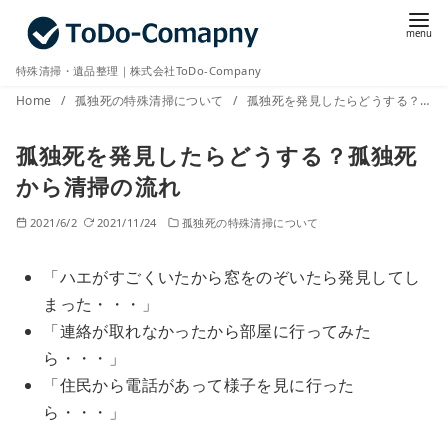
コ
ン
テ
特殊清掃・遺品整理｜株式会社ToDo-Company
ン
Home
孤独死の特殊清掃について
孤独死を発見したらどうする？孤独死から清掃の流れ
ツ
へ
孤独死を発見したらどうする？孤独死
移
から清掃の流れ
動
2021/6/2
2021/11/24
孤独死の特殊清掃について
「ハエがすごくいたから窓をのぞいたら発見してし
まった・・・」
「連絡が取れなかったから部屋に行ってみた
ら・・・」
「住民から電話があって様子を見に行った
ら・・・」