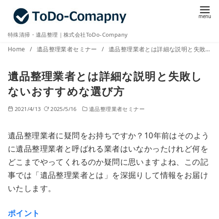
コ
ン
テ
特殊清掃・遺品整理｜株式会社ToDo-Company
ン
Home
遺品整理業者セミナー
遺品整理業者とは詳細な説明と失敗しないおすすめな選び方
ツ
へ
遺品整理業者とは詳細な説明と失敗し
移
ないおすすめな選び方
動
2021/4/13
2025/5/16
遺品整理業者セミナー
遺品整理業者に疑問をお持ちですか？10年前はそのよう
に遺品整理業者と呼ばれる業者はいなかったけれど何を
どこまでやってくれるのか疑問に思いますよね、この記
事では「遺品整理業者とは」を深掘りして情報をお届け
いたします。
ポイント