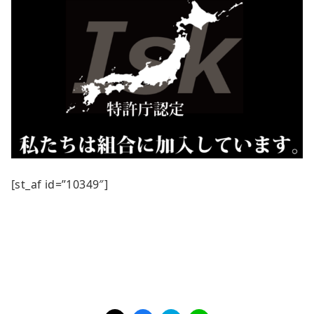
[st_af id=”10349″]