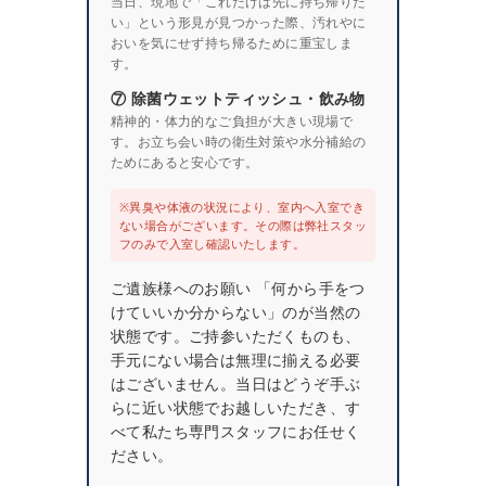
当日、現地で「これだけは先に持ち帰りた
い」という形見が見つかった際、汚れやに
おいを気にせず持ち帰るために重宝しま
す。
⑦ 除菌ウェットティッシュ・飲み物
精神的・体力的なご負担が大きい現場で
す。お立ち会い時の衛生対策や水分補給の
ためにあると安心です。
※異臭や体液の状況により、室内へ入室でき
ない場合がございます。その際は弊社スタッ
フのみで入室し確認いたします。
ご遺族様へのお願い 「何から手をつ
けていいか分からない」のが当然の
状態です。ご持参いただくものも、
手元にない場合は無理に揃える必要
はございません。当日はどうぞ手ぶ
らに近い状態でお越しいただき、す
べて私たち専門スタッフにお任せく
ださい。