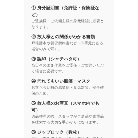
① 身分証明書（免許証・保険証な
ど）
ご遺族様・ご依頼主様の身元確認に必要と
なります。
② 故人様との関係がわかる書類
戸籍謄本や賃貸契約書など（※手元にある
場合のみで可）。
③ 認印（シャチハタ可）
当日そのまま作業をご委任・ご契約いただ
く場合に必要です。
④ 汚れてもいい服装・マスク
お立ち会い時の感染症・臭気対策、安全確
保のため。
⑤ 故人様のお写真（スマホ内でも
可）
遺品整理の際、スタッフがご遺品や貴重品
を捜索する大切な手がかりになります。
⑥ ジップロック（数枚）