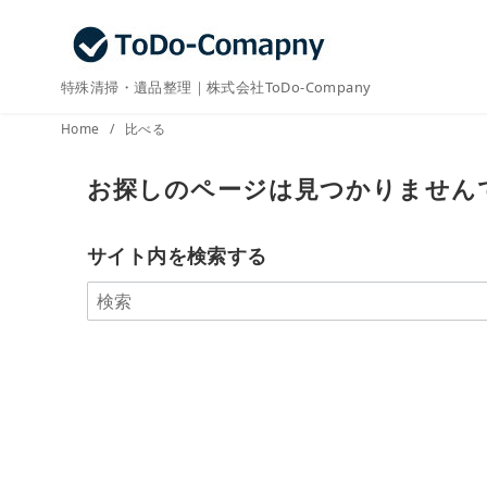
コ
ン
テ
特殊清掃・遺品整理｜株式会社ToDo-Company
ン
ツ
Home
比べる
へ
お探しのページは見つかりません
移
動
サイト内を検索する