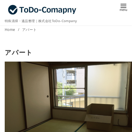
コ
ン
テ
特殊清掃・遺品整理｜株式会社ToDo-Company
ン
Home
アパート
ツ
へ
アパート
移
動