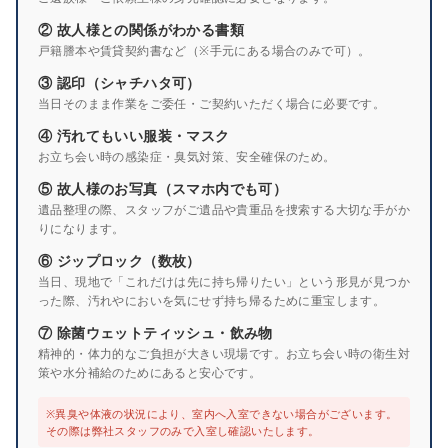
② 故人様との関係がわかる書類
戸籍謄本や賃貸契約書など（※手元にある場合のみで可）。
③ 認印（シャチハタ可）
当日そのまま作業をご委任・ご契約いただく場合に必要です。
④ 汚れてもいい服装・マスク
お立ち会い時の感染症・臭気対策、安全確保のため。
⑤ 故人様のお写真（スマホ内でも可）
遺品整理の際、スタッフがご遺品や貴重品を捜索する大切な手がか
りになります。
⑥ ジップロック（数枚）
当日、現地で「これだけは先に持ち帰りたい」という形見が見つか
った際、汚れやにおいを気にせず持ち帰るために重宝します。
⑦ 除菌ウェットティッシュ・飲み物
精神的・体力的なご負担が大きい現場です。お立ち会い時の衛生対
策や水分補給のためにあると安心です。
※異臭や体液の状況により、室内へ入室できない場合がございます。
その際は弊社スタッフのみで入室し確認いたします。