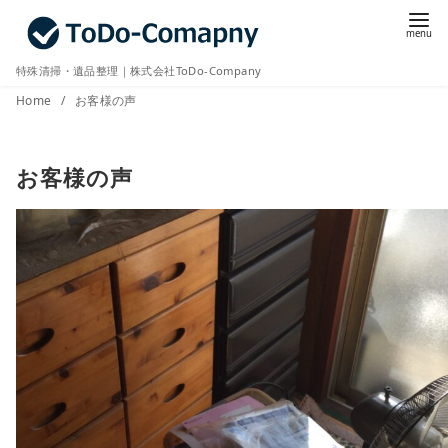
コ
ン
テ
特殊清掃・遺品整理｜株式会社ToDo-Company
ン
Home
お客様の声
ツ
へ
お客様の声
移
動