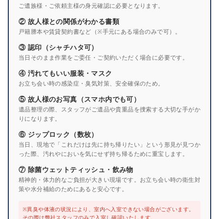
ご遺族様・ご依頼主様の身元確認に必要となります。
② 故人様との関係がわかる書類
戸籍謄本や賃貸契約書など（※手元にある場合のみで可）。
③ 認印（シャチハタ可）
当日そのまま作業をご委任・ご契約いただく場合に必要です。
④ 汚れてもいい服装・マスク
お立ち会い時の感染症・臭気対策、安全確保のため。
⑤ 故人様のお写真（スマホ内でも可）
遺品整理の際、スタッフがご遺品や貴重品を捜索する大切な手がか
りになります。
⑥ ジップロック（数枚）
当日、現地で「これだけは先に持ち帰りたい」という形見が見つか
った際、汚れやにおいを気にせず持ち帰るために重宝します。
⑦ 除菌ウェットティッシュ・飲み物
精神的・体力的なご負担が大きい現場です。お立ち会い時の衛生対
策や水分補給のためにあると安心です。
※異臭や体液の状況により、室内へ入室できない場合がございます。
その際は弊社スタッフのみで入室し確認いたします。