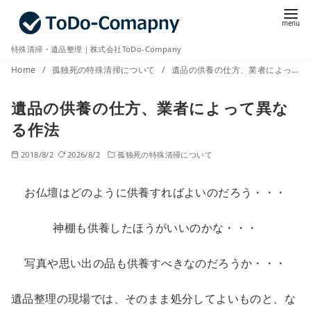
コ
ン
テ
特殊清掃・遺品整理｜株式会社ToDo-Company
ン
Home
孤独死の特殊清掃について
遺品の供養の仕方、業者によって異なる作法
ツ
へ
遺品の供養の仕方、業者によって異な
移
る作法
動
2018/8/2
2026/8/2
孤独死の特殊清掃について
お仏壇はどのように供養すればよいのだろう・・・
神棚も供養したほうがいいのかな・・・
写真や思い出の品も供養すべきなのだろうか・・・
遺品整理の現場では、そのまま処分してよいものと、な