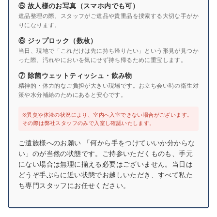
⑤ 故人様のお写真（スマホ内でも可）
遺品整理の際、スタッフがご遺品や貴重品を捜索する大切な手がか
りになります。
⑥ ジップロック（数枚）
当日、現地で「これだけは先に持ち帰りたい」という形見が見つか
った際、汚れやにおいを気にせず持ち帰るために重宝します。
⑦ 除菌ウェットティッシュ・飲み物
精神的・体力的なご負担が大きい現場です。お立ち会い時の衛生対
策や水分補給のためにあると安心です。
※異臭や体液の状況により、室内へ入室できない場合がございます。
その際は弊社スタッフのみで入室し確認いたします。
ご遺族様へのお願い 「何から手をつけていいか分からな
い」のが当然の状態です。ご持参いただくものも、手元
にない場合は無理に揃える必要はございません。当日は
どうぞ手ぶらに近い状態でお越しいただき、すべて私た
ち専門スタッフにお任せください。