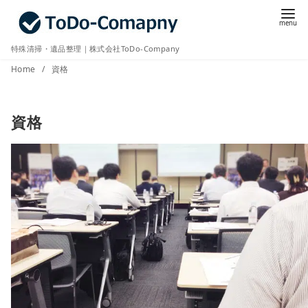
コ
ン
テ
特殊清掃・遺品整理｜株式会社ToDo-Company
ン
Home
資格
ツ
へ
資格
移
動