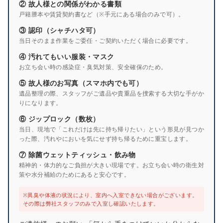
② 故人様との関係がわかる書類
戸籍謄本や賃貸契約書など（※手元にある場合のみで可）。
③ 認印（シャチハタ可）
当日そのまま作業をご委任・ご契約いただく場合に必要です。
④ 汚れてもいい服装・マスク
お立ち会い時の感染症・臭気対策、安全確保のため。
⑤ 故人様のお写真（スマホ内でも可）
遺品整理の際、スタッフがご遺品や貴重品を捜索する大切な手がか
りになります。
⑥ ジップロック（数枚）
当日、現地で「これだけは先に持ち帰りたい」という形見が見つか
った際、汚れやにおいを気にせず持ち帰るために重宝します。
⑦ 除菌ウェットティッシュ・飲み物
精神的・体力的なご負担が大きい現場です。お立ち会い時の衛生対
策や水分補給のためにあると安心です。
※異臭や体液の状況により、室内へ入室できない場合がございます。
その際は弊社スタッフのみで入室し確認いたします。