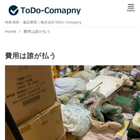
コ
ン
テ
特殊清掃・遺品整理｜株式会社ToDo-Company
ン
Home
費用は誰が払う
ツ
へ
費用は誰が払う
移
動