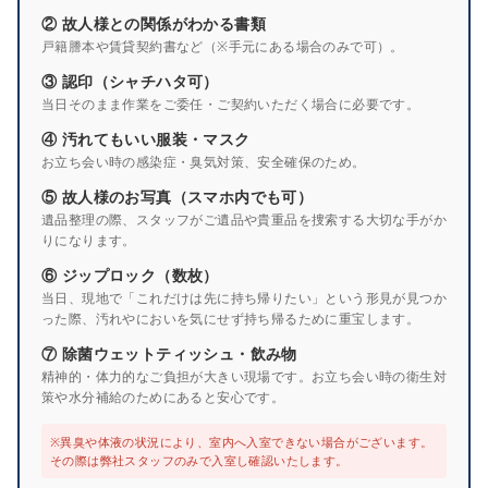
② 故人様との関係がわかる書類
戸籍謄本や賃貸契約書など（※手元にある場合のみで可）。
③ 認印（シャチハタ可）
当日そのまま作業をご委任・ご契約いただく場合に必要です。
④ 汚れてもいい服装・マスク
お立ち会い時の感染症・臭気対策、安全確保のため。
⑤ 故人様のお写真（スマホ内でも可）
遺品整理の際、スタッフがご遺品や貴重品を捜索する大切な手がか
りになります。
⑥ ジップロック（数枚）
当日、現地で「これだけは先に持ち帰りたい」という形見が見つか
った際、汚れやにおいを気にせず持ち帰るために重宝します。
⑦ 除菌ウェットティッシュ・飲み物
精神的・体力的なご負担が大きい現場です。お立ち会い時の衛生対
策や水分補給のためにあると安心です。
※異臭や体液の状況により、室内へ入室できない場合がございます。
その際は弊社スタッフのみで入室し確認いたします。