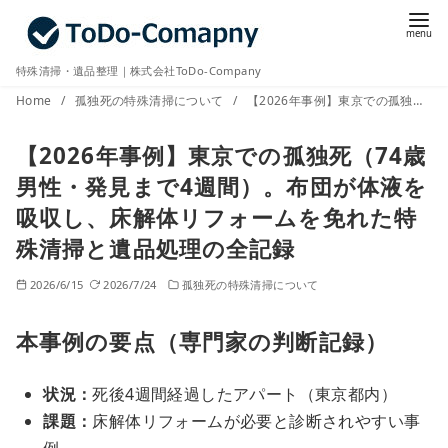
コ
ン
テ
特殊清掃・遺品整理｜株式会社ToDo-Company
ン
Home
孤独死の特殊清掃について
【2026年事例】東京での孤独死（74歳男性・発見まで4週間）。布団が体液を吸収し、床解体リフォームを免れた特殊清掃と遺品処理の全記録
ツ
へ
【2026年事例】東京での孤独死（74歳
移
男性・発見まで4週間）。布団が体液を
動
吸収し、床解体リフォームを免れた特
殊清掃と遺品処理の全記録
2026/6/15
2026/7/24
孤独死の特殊清掃について
本事例の要点（専門家の判断記録）
状況：
死後4週間経過したアパート（東京都内）
課題：
床解体リフォームが必要と診断されやすい事
例