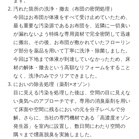
ます。
汚れた箇所の洗浄・撤去（布団の密閉処理）
今回はお布団が体液をすべて受け止めていたため、
最も重要な汚染源であるお布団を、近隣に一切臭い
が漏れないよう特殊な専用資材で完全密閉して迅速
に搬出。その後、お布団が敷かれていたフローリン
グ部分を薬品を用いて丁寧に洗浄・除菌しました。
今回は下地まで体液が到達していなかったため、床
材の解体・撤去という高額なリフォームをすること
なく、洗浄のみでクリアできました。
においの除去処理（薬剤×オゾン）
目に見える汚染を処理した後は、空間の目に見えな
い臭気へのアプローチです。専用の消臭薬剤を用い
て床面や空間に残るにおいの元を分子レベルで分
解。さらに、当社の専門機材である「高濃度オゾン
発生器」を室内に設置し、数日間にわたり空間の
隅々まで燻蒸脱臭を実施しました。