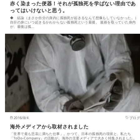
赤く染まった便器！それが孤独死を学ばない理由であ
ってはいけないと思う。
◆ 結論（まさか自分の身内に孤独死が起きるなんて想像もしていなかった。）
自分の身にいつ起きるかわからない孤独死という最後。 連絡を取っていた身内
が、最後は孤…
2016/8/4
ブログ
海外メディアから取材されました
「世界で最も悲哀に満ちた仕事」。かつて、日本の孤独死の現状と、私たち
「ToDo-Company」の活動が、海外の主要メディアで大きく特集されました。