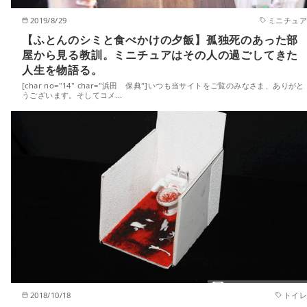
2019/8/29
ミニチュア
【ふとんのシミと食べかけの夕飯】孤独死のあった部
屋から見る教訓。ミニチュアはその人の過ごしてきた
人生を物語る。
[char no="14" char="浜田 保典"]いつも当サイトをご覧のみなさま、ありがと
うございます。そしてコメ…
2018/10/18
トイレ