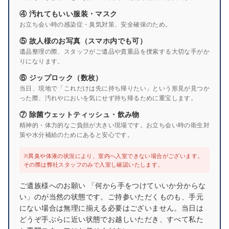
④ 汚れてもいい服装・マスク
お立ち会い時の感染症・臭気対策、安全確保のため。
⑤ 故人様のお写真（スマホ内でも可）
遺品整理の際、スタッフがご遺品や貴重品を捜索する大切な手がか
りになります。
⑥ ジップロック（数枚）
当日、現地で「これだけは先に持ち帰りたい」という形見が見つか
った際、汚れやにおいを気にせず持ち帰るために重宝します。
⑦ 除菌ウェットティッシュ・飲み物
精神的・体力的なご負担が大きい現場です。お立ち会い時の衛生対
策や水分補給のためにあると安心です。
※異臭や体液の状況により、室内へ入室できない場合がございます。
その際は弊社スタッフのみで入室し確認いたします。
ご遺族様へのお願い 「何から手をつけていいか分からな
い」のが当然の状態です。ご持参いただくものも、手元
にない場合は無理に揃える必要はございません。当日は
どうぞ手ぶらに近い状態でお越しいただき、すべて私た