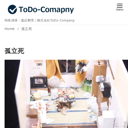
コ
ン
テ
特殊清掃・遺品整理｜株式会社ToDo-Company
ン
Home
孤立死
ツ
へ
孤立死
移
動