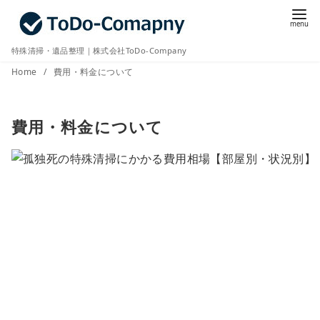
コ
ン
テ
特殊清掃・遺品整理｜株式会社ToDo-Company
ン
Home
費用・料金について
ツ
へ
費用・料金について
移
動