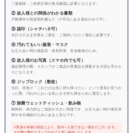
ご遺族様・ご依頼主様の身元確認に必要となります。
② 故人様との関係がわかる書類
戸籍謄本や賃貸契約書など（※手元にある場合のみで可）。
③ 認印（シャチハタ可）
当日そのまま作業をご委任・ご契約いただく場合に必要です。
④ 汚れてもいい服装・マスク
お立ち会い時の感染症・臭気対策、安全確保のため。
⑤ 故人様のお写真（スマホ内でも可）
遺品整理の際、スタッフがご遺品や貴重品を捜索する大切な手がか
りになります。
⑥ ジップロック（数枚）
当日、現地で「これだけは先に持ち帰りたい」という形見が見つか
った際、汚れやにおいを気にせず持ち帰るために重宝します。
⑦ 除菌ウェットティッシュ・飲み物
精神的・体力的なご負担が大きい現場です。お立ち会い時の衛生対
策や水分補給のためにあると安心です。
※異臭や体液の状況により、室内へ入室できない場合がございます。
その際は弊社スタッフのみで入室し確認いたします。